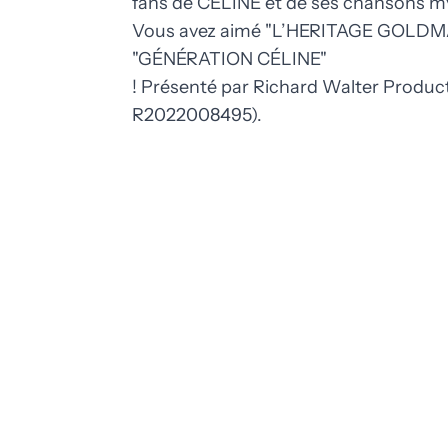
fans de CÉLINE et de ses chansons my
Vous avez aimé "L’HERITAGE GOLDMAN
"GÉNÉRATION CÉLINE"
! Présenté par Richard Walter Produ
R2022008495).