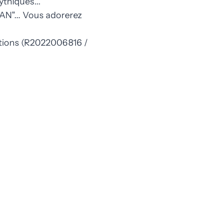
thiques...
"... Vous adorerez
ctions (R2022006816 /