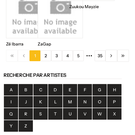
Zuukou Mayzie
Zé Ibarra
ZaGap
1
2
3
4
5
35
RECHERCHE PAR ARTISTES
A
B
C
D
E
F
G
H
I
J
K
L
M
N
O
P
Q
R
S
T
U
V
W
X
Y
Z