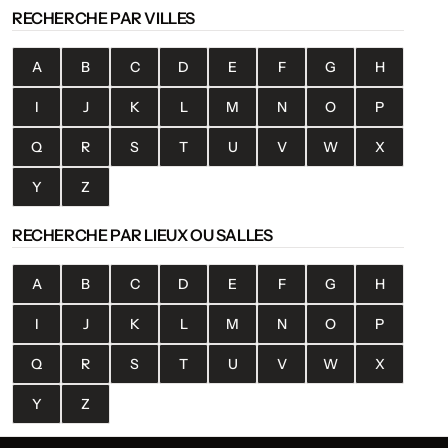
RECHERCHE PAR VILLES
A
B
C
D
E
F
G
H
I
J
K
L
M
N
O
P
Q
R
S
T
U
V
W
X
Y
Z
RECHERCHE PAR LIEUX OU SALLES
A
B
C
D
E
F
G
H
I
J
K
L
M
N
O
P
Q
R
S
T
U
V
W
X
Y
Z