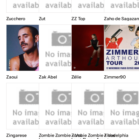
Zucchero
Zut
ZZ Top
Zaho de Sagazan
Zaoui
Zak Abel
Zélie
Zimmer90
Zingarese
Zombie Zombie - Vox
Zombie Zombie + Vox
Zinadelphia