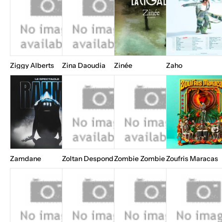
Ziggy Alberts
Zina Daoudia
Zinée
Zaho
Zamdane
Zoltan Despond
Zombie Zombie
Zoufris Maracas