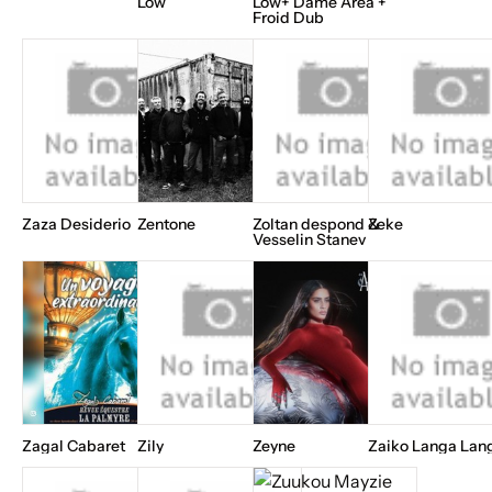
Low
Low+ Dame Area +
Froid Dub
Zaza Desiderio
Zentone
Zoltan despond &
Zeke
Vesselin Stanev
Zagal Cabaret
Zily
Zeyne
Zaiko Langa Lan