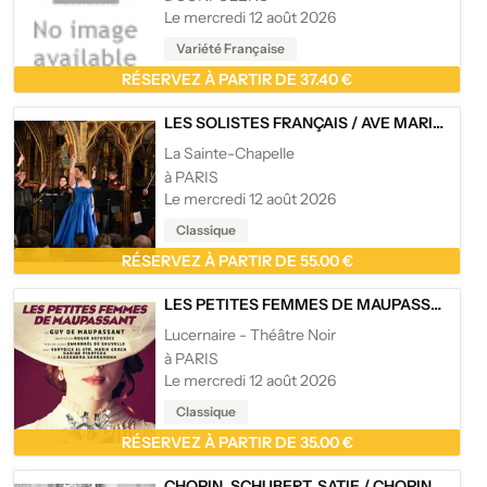
Le mercredi 12 août 2026
Variété Française
RÉSERVEZ À PARTIR DE 37.40 €
LES SOLISTES FRANÇAIS
/
AVE MARIA À LA SAINTE CHAPELLE
La Sainte-Chapelle
à PARIS
Le mercredi 12 août 2026
Classique
RÉSERVEZ À PARTIR DE 55.00 €
LES PETITES FEMMES DE MAUPASSANT
/
L
Lucernaire - Théâtre Noir
à PARIS
Le mercredi 12 août 2026
Classique
RÉSERVEZ À PARTIR DE 35.00 €
CHOPIN, SCHUBERT, SATIE
/
CHOPIN SCHUBERT SATIE - PIANO AUX CHANDELLES