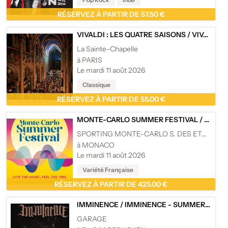
RÉSERVEZ À PARTIR DE 57.50 €
VIVALDI : LES QUATRE SAISONS
/
VIVALDI : LES QUATRE SAISONS
La Sainte-Chapelle
à PARIS
Le mardi 11 août 2026
Classique
RÉSERVEZ À PARTIR DE 55.00 €
MONTE-CARLO SUMMER FESTIVAL
/
MONTE
SPORTING MONTE-CARLO S. DES ETOILES
à MONACO
Le mardi 11 août 2026
Variété Française
RÉSERVEZ À PARTIR DE 425.00 €
IMMINENCE
/
IMMINENCE - SUMMER SHOW 2026
GARAGE