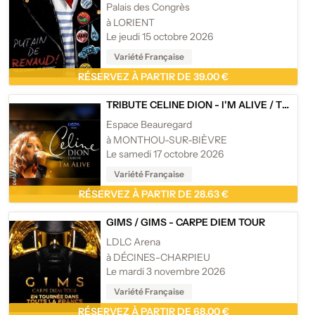
Palais des Congrès
à LORIENT
Le jeudi 15 octobre 2026
Variété Française
RÉSERVEZ À PARTIR DE 39.00 €
TRIBUTE CELINE DION - I'M ALIVE
/
TRIBUTE CÉLINE DION - I'M ALIVE
Espace Beauregard
à MONTHOU-SUR-BIÈVRE
Le samedi 17 octobre 2026
Variété Française
RÉSERVEZ À PARTIR DE 28.63 €
GIMS
/
GIMS - CARPE DIEM TOUR
LDLC Arena
à DÉCINES-CHARPIEU
Le mardi 3 novembre 2026
Variété Française
RÉSERVEZ À PARTIR DE 68.00 €