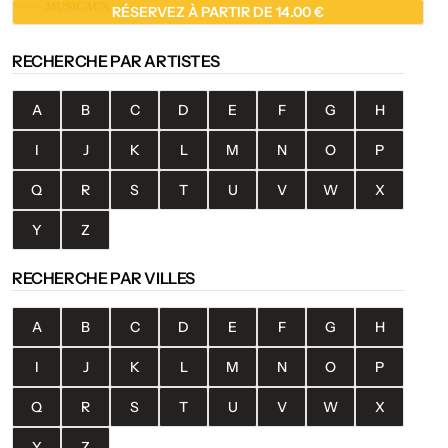
RÉSERVEZ À PARTIR DE 14.00 €
RECHERCHE PAR ARTISTES
A
B
C
D
E
F
G
H
I
J
K
L
M
N
O
P
Q
R
S
T
U
V
W
X
Y
Z
RECHERCHE PAR VILLES
A
B
C
D
E
F
G
H
I
J
K
L
M
N
O
P
Q
R
S
T
U
V
W
X
Y
Z