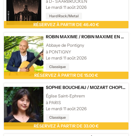
à D- SAARBRUCKEN
Le mardi 11 août 2026
Hard Rock/Metal
RÉSERVEZ À PARTIR DE 46.40 €
ROBIN MAXIME
/
ROBIN MAXIME EN CONCERT
Abbaye de Pontigny
à PONTIGNY
Le mardi 11 août 2026
Classique
RÉSERVEZ À PARTIR DE 15.00 €
SOPHIE BOUCHEAU
/
MOZART CHOPIN DEBUSSY
Église Saint-Ephrem
à PARIS
Le mardi 11 août 2026
Classique
RÉSERVEZ À PARTIR DE 33.00 €