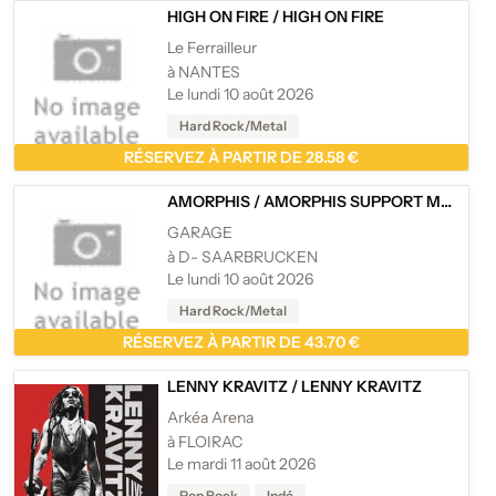
HIGH ON FIRE
/
HIGH ON FIRE
Le Ferrailleur
à NANTES
Le lundi 10 août 2026
Hard Rock/Metal
RÉSERVEZ À PARTIR DE 28.58 €
AMORPHIS
/
AMORPHIS SUPPORT MUR - BODERLAND TOUR
GARAGE
à D- SAARBRUCKEN
Le lundi 10 août 2026
Hard Rock/Metal
RÉSERVEZ À PARTIR DE 43.70 €
LENNY KRAVITZ
/
LENNY KRAVITZ
Arkéa Arena
à FLOIRAC
Le mardi 11 août 2026
Pop Rock
Indé