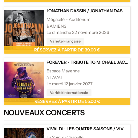
JONATHAN DASSIN
/
JONATHAN DASSIN
Mégacité - Auditorium
à AMIENS
Le dimanche 22 novembre 2026
Variété Française
RÉSERVEZ À PARTIR DE 39.00 €
FOREVER - TRIBUTE TO MICHAEL JACKSON
Espace Mayenne
à LAVAL
Le mardi 12 janvier 2027
Variété Internationale
RÉSERVEZ À PARTIR DE 55.00 €
NOUVEAUX CONCERTS
VIVALDI : LES QUATRE SAISONS
/
VIVALDI : LES QUATRE SAISONS
La Sainte-Chapelle