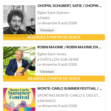
CHOPIN, SCHUBERT, SATIE
/
CHOPIN SCHUBERT SATIE - PIANO AUX CHANDELLES
Église Saint-Ephrem
à PARIS
Le dimanche 9 août 2026
Classique
RÉSERVEZ À PARTIR DE 33.00 €
ROBIN MAXIME
/
ROBIN MAXIME EN CONCERT
Église Saint-Vorles
à CHÂTILLON-SUR-SEINE
Le dimanche 9 août 2026
Classique
RÉSERVEZ À PARTIR DE 15.00 €
MONTE-CARLO SUMMER FESTIVAL
/
MONTE
SPORTING MONTE-CARLO S. DES ETOILES
à MONACO
Le dimanche 9 août 2026