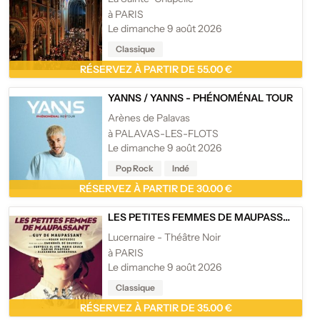
à PARIS
Le dimanche 9 août 2026
Classique
RÉSERVEZ À PARTIR DE 55.00 €
YANNS
/
YANNS - PHÉNOMÉNAL TOUR
Arènes de Palavas
à PALAVAS-LES-FLOTS
Le dimanche 9 août 2026
Pop Rock
Indé
RÉSERVEZ À PARTIR DE 30.00 €
LES PETITES FEMMES DE MAUPASSANT
/
L
Lucernaire - Théâtre Noir
à PARIS
Le dimanche 9 août 2026
Classique
RÉSERVEZ À PARTIR DE 35.00 €