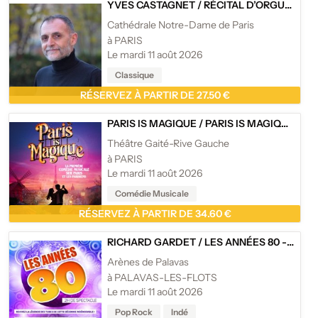
YVES CASTAGNET
/
RÉCITAL D’ORGUE : YVES CASTAGNET
Cathédrale Notre-Dame de Paris
à PARIS
Le mardi 11 août 2026
Classique
RÉSERVEZ À PARTIR DE 27.50 €
PARIS IS MAGIQUE
/
PARIS IS MAGIQUE - THÉÂTRE GAITÉ-RIVE GAUCHE, PARIS
Théâtre Gaité-Rive Gauche
à PARIS
Le mardi 11 août 2026
Comédie Musicale
RÉSERVEZ À PARTIR DE 34.60 €
RICHARD GARDET
/
LES ANNÉES 80 - RICHARD GARDET
Arènes de Palavas
à PALAVAS-LES-FLOTS
Le mardi 11 août 2026
Pop Rock
Indé