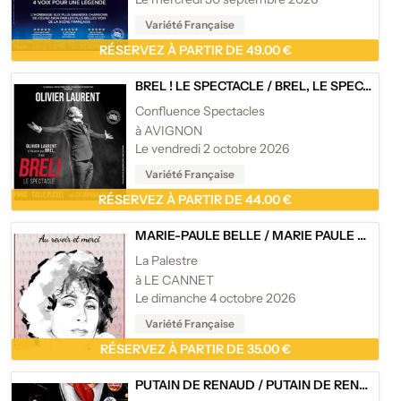
Variété Française
RÉSERVEZ À PARTIR DE 49.00 €
BREL ! LE SPECTACLE
/
BREL, LE SPECTACLE
Confluence Spectacles
à AVIGNON
Le vendredi 2 octobre 2026
Variété Française
RÉSERVEZ À PARTIR DE 44.00 €
MARIE-PAULE BELLE
/
MARIE PAULE BELLE - AU REVOIR ET MERCI - RÉCITAL
La Palestre
à LE CANNET
Le dimanche 4 octobre 2026
Variété Française
RÉSERVEZ À PARTIR DE 35.00 €
PUTAIN DE RENAUD
/
PUTAIN DE RENAUD - PAS UN HOMMAGE, UNE RÉVÉRENCE !