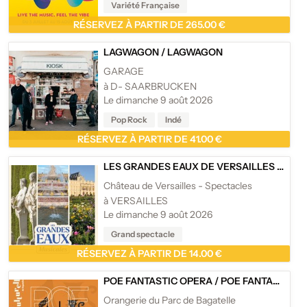
Variété Française
RÉSERVEZ À PARTIR DE 265.00 €
LAGWAGON
/
LAGWAGON
GARAGE
à D- SAARBRUCKEN
Le dimanche 9 août 2026
Pop Rock
Indé
RÉSERVEZ À PARTIR DE 41.00 €
LES GRANDES EAUX DE VERSAILLES
/
LES 
Château de Versailles - Spectacles
à VERSAILLES
Le dimanche 9 août 2026
Grand spectacle
RÉSERVEZ À PARTIR DE 14.00 €
POE FANTASTIC OPERA
/
POE FANTASTIC OPERA, ORANGERIE DU PARC DE BAGATELLE - PARIS
Orangerie du Parc de Bagatelle