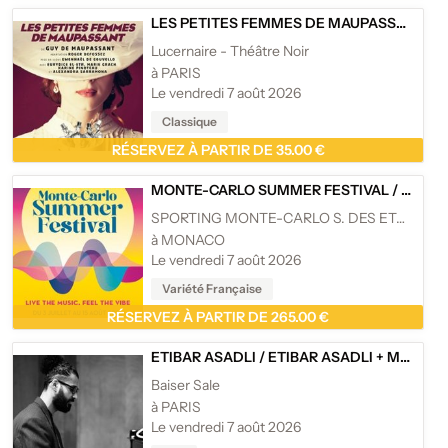
LES PETITES FEMMES DE MAUPASSANT
/
L
Lucernaire - Théâtre Noir
à PARIS
Le vendredi 7 août 2026
Classique
RÉSERVEZ À PARTIR DE 35.00 €
MONTE-CARLO SUMMER FESTIVAL
/
MONTE
SPORTING MONTE-CARLO S. DES ETOILES
à MONACO
Le vendredi 7 août 2026
Variété Française
RÉSERVEZ À PARTIR DE 265.00 €
ETIBAR ASADLI
/
ETIBAR ASADLI + MARTINI WANGERRMÉE
Baiser Sale
à PARIS
Le vendredi 7 août 2026