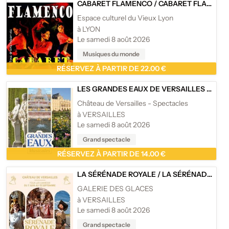
CABARET FLAMENCO
/
CABARET FLAMENCO - ESPACE CULTUREL DU VIEUX LYON
Espace culturel du Vieux Lyon
à LYON
Le samedi 8 août 2026
Musiques du monde
RÉSERVEZ À PARTIR DE 22.00 €
LES GRANDES EAUX DE VERSAILLES
/
LES 
Château de Versailles - Spectacles
à VERSAILLES
Le samedi 8 août 2026
Grand spectacle
RÉSERVEZ À PARTIR DE 14.00 €
LA SÉRÉNADE ROYALE
/
LA SÉRÉNADE ROYALE 2026 - LA GALERIE DES GLACES, CHÂTEAU DE VERSAILLES
GALERIE DES GLACES
à VERSAILLES
Le samedi 8 août 2026
Grand spectacle