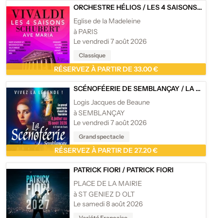
ORCHESTRE HÉLIOS
/
LES 4 SAISONS DE VIVALDI, AVE MARIA ET CÉLÈBRES ADAGIOS - EGLISE DE LA MADELEINE, PARIS
Eglise de la Madeleine
à PARIS
Le vendredi 7 août 2026
Classique
RÉSERVEZ À PARTIR DE 33.00 €
SCÉNOFÉERIE DE SEMBLANÇAY
/
LA SCÉNOFÉERIE DE SEMBLANÇAY
Logis Jacques de Beaune
à SEMBLANÇAY
Le vendredi 7 août 2026
Grand spectacle
RÉSERVEZ À PARTIR DE 27.20 €
PATRICK FIORI
/
PATRICK FIORI
PLACE DE LA MAIRIE
à ST GENIEZ D OLT
Le samedi 8 août 2026
Variété Française