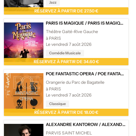
Jazz
RÉSERVEZ À PARTIR DE 27.50 €
PARIS IS MAGIQUE
/
PARIS IS MAGIQUE - THÉÂTRE GAITÉ-RIVE GAUCHE, PARIS
Théâtre Gaité-Rive Gauche
à PARIS
Le vendredi 7 août 2026
Comédie Musicale
RÉSERVEZ À PARTIR DE 34.60 €
POE FANTASTIC OPERA
/
POE FANTASTIC OPERA, ORANGERIE DU PARC DE BAGATELLE - PARIS
Orangerie du Parc de Bagatelle
à PARIS
Le vendredi 7 août 2026
Classique
RÉSERVEZ À PARTIR DE 18.00 €
ALEXANDRE KANTOROW
/
ALEXANDRE KANTOROW
PARVIS SAINT MICHEL