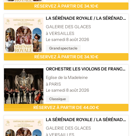
RÉSERVEZ À PARTIR DE 34.10 €
LA SÉRÉNADE ROYALE
/
LA SÉRÉNADE ROYALE 2026 - LA GALERIE DES GLACES, CHÂTEAU DE VERSAILLES
GALERIE DES GLACES
à VERSAILLES
Le samedi 8 août 2026
Grand spectacle
RÉSERVEZ À PARTIR DE 34.10 €
ORCHESTRE LES VIOLONS DE FRANCE
/
LES
Eglise de la Madeleine
à PARIS
Le samedi 8 août 2026
Classique
RÉSERVEZ À PARTIR DE 44.00 €
LA SÉRÉNADE ROYALE
/
LA SÉRÉNADE ROYALE 2026 - LA GALERIE DES GLACES, CHÂTEAU DE VERSAILLES
GALERIE DES GLACES
à VERSAILLES