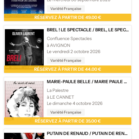
Variété Française
RÉSERVEZ À PARTIR DE 49.00 €
BREL ! LE SPECTACLE
/
BREL, LE SPECTACLE
Confluence Spectacles
à AVIGNON
Le vendredi 2 octobre 2026
Variété Française
RÉSERVEZ À PARTIR DE 44.00 €
MARIE-PAULE BELLE
/
MARIE PAULE BELLE - AU REVOIR ET MERCI - RÉCITAL
La Palestre
à LE CANNET
Le dimanche 4 octobre 2026
Variété Française
RÉSERVEZ À PARTIR DE 35.00 €
PUTAIN DE RENAUD
/
PUTAIN DE RENAUD - PAS UN HOMMAGE, UNE RÉVÉRENCE !