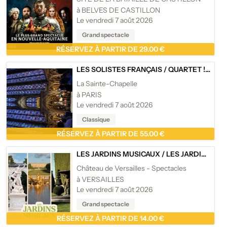
à BELVES DE CASTILLON
Le vendredi 7 août 2026
Grand spectacle
RÉSERVEZ À PARTIR DE 29.00 €
LES SOLISTES FRANÇAIS
/
QUARTET ! PLUS BELLES PAGES POUR QUATUOR
La Sainte-Chapelle
à PARIS
Le vendredi 7 août 2026
Classique
RÉSERVEZ À PARTIR DE 55.00 €
LES JARDINS MUSICAUX
/
LES JARDINS MUSICAUX DU CHÂTEAU DE VERSAILLES 2026
Château de Versailles - Spectacles
à VERSAILLES
Le vendredi 7 août 2026
Grand spectacle
RÉSERVEZ À PARTIR DE 14.00 €