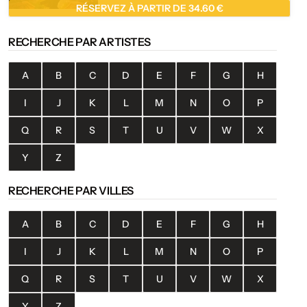
RÉSERVEZ À PARTIR DE 34.60 €
RECHERCHE PAR ARTISTES
A
B
C
D
E
F
G
H
I
J
K
L
M
N
O
P
Q
R
S
T
U
V
W
X
Y
Z
RECHERCHE PAR VILLES
A
B
C
D
E
F
G
H
I
J
K
L
M
N
O
P
Q
R
S
T
U
V
W
X
Y
Z