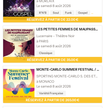
à MORLAIX
Le samedi 8 août 2026
R'N'B
Soul
Funk
Gospel
Reggae
RÉSERVEZ À PARTIR DE 22.00 €
LES PETITES FEMMES DE MAUPASSANT
/
L
Lucernaire - Théâtre Noir
à PARIS
Le samedi 8 août 2026
Classique
RÉSERVEZ À PARTIR DE 35.00 €
MONTE-CARLO SUMMER FESTIVAL
/
MONTE
SPORTING MONTE-CARLO S. DES ETOILES
à MONACO
Le samedi 8 août 2026
Variété Française
RÉSERVEZ À PARTIR DE 265.00 €