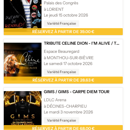
Palais des Congrès
à LORIENT
Le jeudi 15 octobre 2026
Variété Française
RÉSERVEZ À PARTIR DE 39.00 €
TRIBUTE CELINE DION - I'M ALIVE
/
TRIBUTE CÉLINE DION - I'M ALIVE
Espace Beauregard
à MONTHOU-SUR-BIÈVRE
Le samedi 17 octobre 2026
Variété Française
RÉSERVEZ À PARTIR DE 28.63 €
GIMS
/
GIMS - CARPE DIEM TOUR
LDLC Arena
à DÉCINES-CHARPIEU
Le mardi 3 novembre 2026
Variété Française
RÉSERVEZ À PARTIR DE 68.00 €