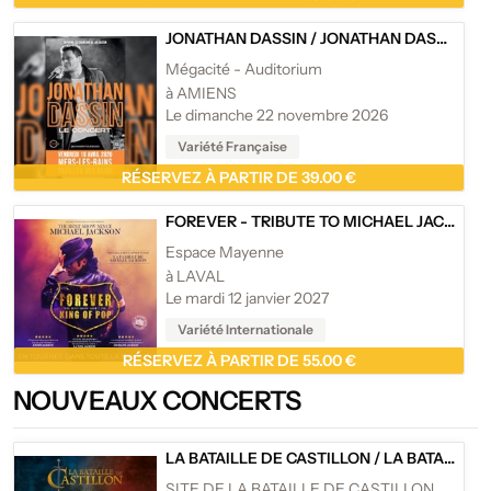
JONATHAN DASSIN
/
JONATHAN DASSIN
Mégacité - Auditorium
à AMIENS
Le dimanche 22 novembre 2026
Variété Française
RÉSERVEZ À PARTIR DE 39.00 €
FOREVER - TRIBUTE TO MICHAEL JACKSON
Espace Mayenne
à LAVAL
Le mardi 12 janvier 2027
Variété Internationale
RÉSERVEZ À PARTIR DE 55.00 €
NOUVEAUX CONCERTS
LA BATAILLE DE CASTILLON
/
LA BATAILLE DE CASTILLON - BELVÈS DE CASTILLON
SITE DE LA BATAILLE DE CASTILLON